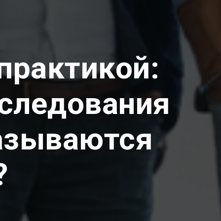
практикой:
сследования
казываются
?