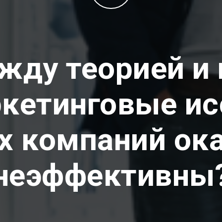
жду теорией и 
кетинговые и
х компаний о
неэффективны