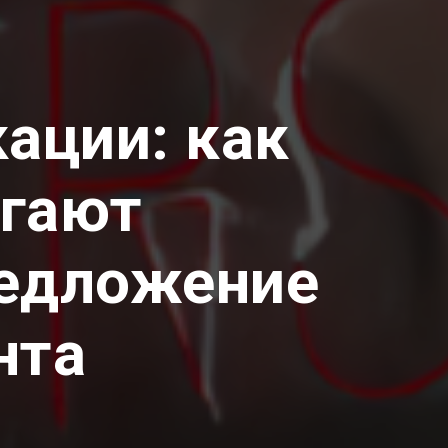
ации: как
огают
редложение
нта