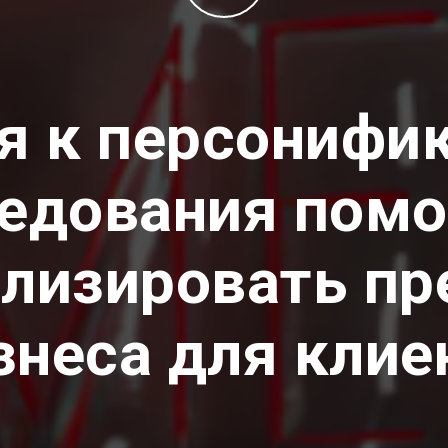
я к персонифик
едования пом
лизировать п
знеса для клие